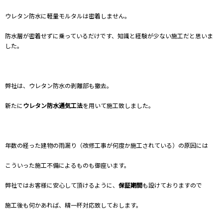
ウレタン防水に軽量モルタルは密着しません。
防水層が密着せずに乗っているだけです、知識と経験が少ない施工だと思いま
した。
弊社は、ウレタン防水の剥離部も撤去。
新たに
ウレタン防水通気工法
を用いて施工致しました。
年数の経った建物の雨漏り（改修工事が何度か施工されている）の原因には
こういった施工不備によるものも御座います。
弊社ではお客様に安心して頂けるように、
保証期間
も設けておりますので
施工後も何かあれば、精一杯対応致しておします。