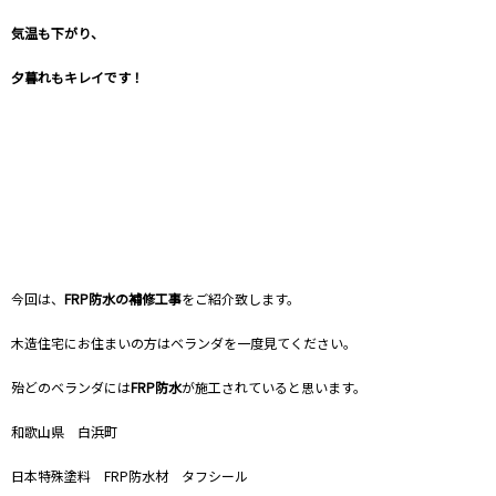
気温も下がり、
夕暮れもキレイです！
今回は、
FRP防水の補修工事
をご紹介致します。
木造住宅にお住まいの方はベランダを一度見てください。
殆どのベランダには
FRP防水
が施工されていると思います。
和歌山県 白浜町
日本特殊塗料 FRP防水材 タフシール