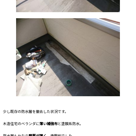
少し既存の防水層を撤去した状況です。
木造住宅のベランダに
薄い補強布
と塗膜系防水。
防水層もかなり
膜厚が薄く
、衝撃的でした。