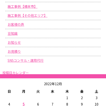
施工事例【橋本市】
施工事例【その他エリア】
お客様の声
豆知識
お知らせ
お見積り
SNSコンサル・運用代行
投稿日カレンダー
2022年12月
日
月
火
水
木
金
土
1
2
3
4
5
6
7
8
9
10