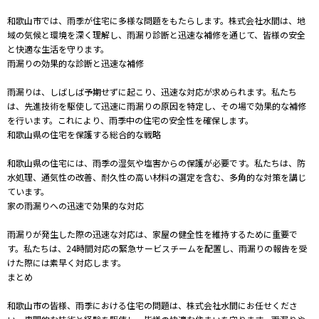
和歌山市では、雨季が住宅に多様な問題をもたらします。株式会社水間は、地
域の気候と環境を深く理解し、雨漏り診断と迅速な補修を通じて、皆様の安全
と快適な生活を守ります。
雨漏りの効果的な診断と迅速な補修
雨漏りは、しばしば予期せずに起こり、迅速な対応が求められます。私たち
は、先進技術を駆使して迅速に雨漏りの原因を特定し、その場で効果的な補修
を行います。これにより、雨季中の住宅の安全性を確保します。
和歌山県の住宅を保護する総合的な戦略
和歌山県の住宅には、雨季の湿気や塩害からの保護が必要です。私たちは、防
水処理、通気性の改善、耐久性の高い材料の選定を含む、多角的な対策を講じ
ています。
家の雨漏りへの迅速で効果的な対応
雨漏りが発生した際の迅速な対応は、家屋の健全性を維持するために重要で
す。私たちは、24時間対応の緊急サービスチームを配置し、雨漏りの報告を受
けた際には素早く対応します。
まとめ
和歌山市の皆様、雨季における住宅の問題は、株式会社水間にお任せくださ