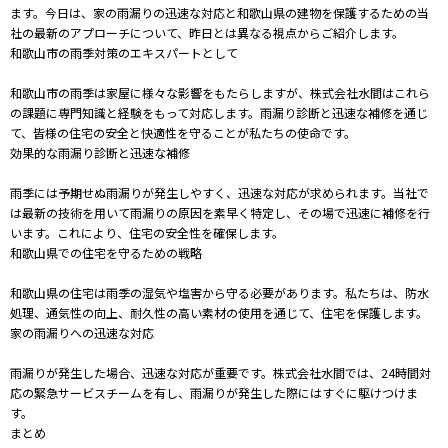
ます。今日は、家の雨漏りの迅速な対応と和歌山県の建物を保護するための当
社の最新のアプローチについて、昨日とは異なる視点からご紹介します。
和歌山市の雨季対策のエキスパートとして
和歌山市の雨季は家屋に様々な影響をもたらしますが、株式会社水間はこれら
の課題に専門知識と経験をもって対応します。雨漏り診断と迅速な補修を通じ
て、皆様の住宅の安全と快適性を守ることが私たちの使命です。
効果的な雨漏り診断と迅速な補修
雨季には予期せぬ雨漏りが発生しやすく、迅速な対応が求められます。当社で
は最新の技術を用いて雨漏りの原因を素早く特定し、その場で迅速に補修を行
います。これにより、住宅の安全性を確保します。
和歌山県での住宅を守るための戦略
和歌山県の住宅は雨季の湿気や塩害から守る必要があります。私たちは、防水
処理、通気性の向上、耐久性の高い素材の使用を通じて、住宅を保護します。
家の雨漏りへの迅速な対応
雨漏りが発生した場合、迅速な対応が重要です。株式会社水間では、24時間対
応の緊急サービスチームを有し、雨漏りが発生した際にはすぐに駆けつけま
す。
まとめ