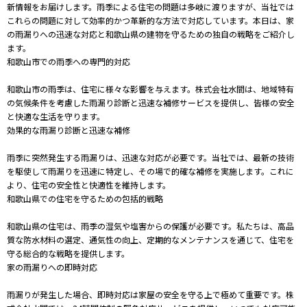
新情報をお届けします。雨季による住宅の問題は多岐に渡りますが、当社では
これらの問題に対して効率的かつ革新的な方法で対応しています。本日は、家
の雨漏りへの迅速な対応と和歌山県の建物を守るための独自の戦略をご紹介し
ます。
和歌山市での雨季への専門的対応
和歌山市の雨季は、住宅に様々な影響を与えます。株式会社水間は、地域特有
の気候条件を考慮した雨漏り診断と迅速な補修サービスを提供し、皆様の安全
と快適な生活を守ります。
効果的な雨漏り診断と迅速な補修
雨季に突然発生する雨漏りは、迅速な対応が必要です。当社では、最新の技術
を駆使して雨漏りを迅速に特定し、その場で的確な補修を実施します。これに
より、住宅の安全性と快適性を維持します。
和歌山県での住宅を守るための包括的戦略
和歌山県の住宅は、雨季の湿気や塩害からの保護が必要です。私たちは、高品
質な防水材料の選定、通気性の向上、定期的なメンテナンスを通じて、住宅を
守る総合的な戦略を提供します。
家の雨漏りへの即時対応
雨漏りが発生した場合、即時対応は家屋の安全を守る上で極めて重要です。株