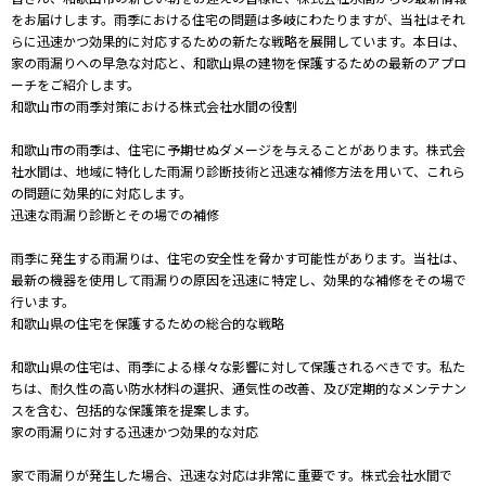
をお届けします。雨季における住宅の問題は多岐にわたりますが、当社はそれ
らに迅速かつ効果的に対応するための新たな戦略を展開しています。本日は、
家の雨漏りへの早急な対応と、和歌山県の建物を保護するための最新のアプロ
ーチをご紹介します。
和歌山市の雨季対策における株式会社水間の役割
和歌山市の雨季は、住宅に予期せぬダメージを与えることがあります。株式会
社水間は、地域に特化した雨漏り診断技術と迅速な補修方法を用いて、これら
の問題に効果的に対応します。
迅速な雨漏り診断とその場での補修
雨季に発生する雨漏りは、住宅の安全性を脅かす可能性があります。当社は、
最新の機器を使用して雨漏りの原因を迅速に特定し、効果的な補修をその場で
行います。
和歌山県の住宅を保護するための総合的な戦略
和歌山県の住宅は、雨季による様々な影響に対して保護されるべきです。私た
ちは、耐久性の高い防水材料の選択、通気性の改善、及び定期的なメンテナン
スを含む、包括的な保護策を提案します。
家の雨漏りに対する迅速かつ効果的な対応
家で雨漏りが発生した場合、迅速な対応は非常に重要です。株式会社水間で