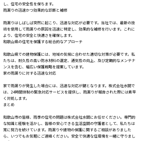
し、住宅の安全性を保ちます。
雨漏りの迅速かつ効果的な診断と補修
雨漏りはしばしば突然に起こり、迅速な対応が必要です。当社では、最新の技
術を使用して雨漏りの原因を迅速に特定し、効果的な補修を行います。これに
より、住宅の安全と快適さを確保します。
和歌山県の住宅を保護する総合的なアプローチ
和歌山県での建物保護には、地域の気候に合わせた適切な対策が必要です。私
たちは、耐久性の高い防水材料の選定、通気性の向上、及び定期的なメンテナ
ンスを含む、幅広い保護戦略を提案しています。
家の雨漏りに対する迅速な対応
家で雨漏りが発生した場合には、迅速な対応が鍵となります。株式会社水間で
は、24時間体制の緊急対応サービスを提供し、雨漏りが報告された際には素早
く対処します。
まとめ
和歌山市の皆様、雨季の住宅の問題は株式会社水間にお任せください。専門的
な知識と経験を活かし、皆様の安心できる生活空間の守護者として、私たちは
常に努力を続けています。雨漏りや建物の保護に関するご相談がありました
ら、いつでもお気軽にご連絡ください。安全で快適な住環境を一緒に守りまし