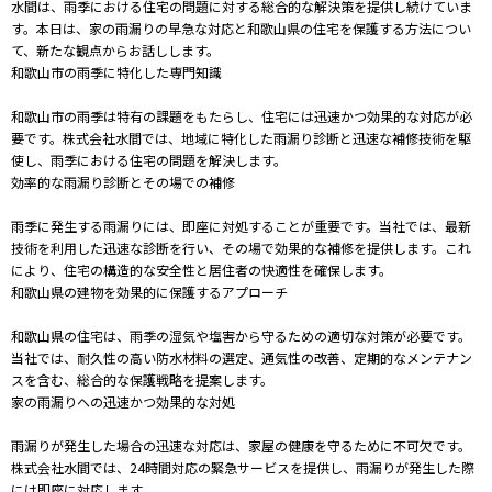
水間は、雨季における住宅の問題に対する総合的な解決策を提供し続けていま
す。本日は、家の雨漏りの早急な対応と和歌山県の住宅を保護する方法につい
て、新たな観点からお話しします。
和歌山市の雨季に特化した専門知識
和歌山市の雨季は特有の課題をもたらし、住宅には迅速かつ効果的な対応が必
要です。株式会社水間では、地域に特化した雨漏り診断と迅速な補修技術を駆
使し、雨季における住宅の問題を解決します。
効率的な雨漏り診断とその場での補修
雨季に発生する雨漏りには、即座に対処することが重要です。当社では、最新
技術を利用した迅速な診断を行い、その場で効果的な補修を提供します。これ
により、住宅の構造的な安全性と居住者の快適性を確保します。
和歌山県の建物を効果的に保護するアプローチ
和歌山県の住宅は、雨季の湿気や塩害から守るための適切な対策が必要です。
当社では、耐久性の高い防水材料の選定、通気性の改善、定期的なメンテナン
スを含む、総合的な保護戦略を提案します。
家の雨漏りへの迅速かつ効果的な対処
雨漏りが発生した場合の迅速な対応は、家屋の健康を守るために不可欠です。
株式会社水間では、24時間対応の緊急サービスを提供し、雨漏りが発生した際
には即座に対応します。