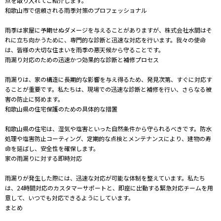
点を取り入れてご紹介します。
和歌山市で信頼される雨季対策のプロフェッショナル
雨季は家屋に予期せぬダメージを与えることがありますが、株式会社水間はそ
れに立ち向かうために、専門的な診断と迅速な対応を行います。我々の使命
は、皆様の大切な住まいを雨季の悪天候から守ることです。
雨漏り対応のための迅速かつ効果的な診断と補修プロセス
雨漏りは、家の構造に長期的な影響を与え得るため、発見次第、すぐに対応す
ることが重要です。私たちは、現場での迅速な診断と補修を行い、さらなる被
害の防止に努めます。
和歌山県の住宅保護のための具体的な措置
和歌山県の住宅は、湿気や塩害といった自然条件から守られるべきです。防水
処理や塩害防止コーティング、定期的な点検とメンテナンスにより、建物の寿
命を延ばし、安全性を確保します。
家の雨漏りに対する即時対応
雨漏りが発生した際には、迅速な対応が可能な体制を整えています。私たち
は、24時間対応のカスタマーサポートと、即座に出動する緊急対応チームを用
意して、いつでも対応できるようにしています。
まとめ