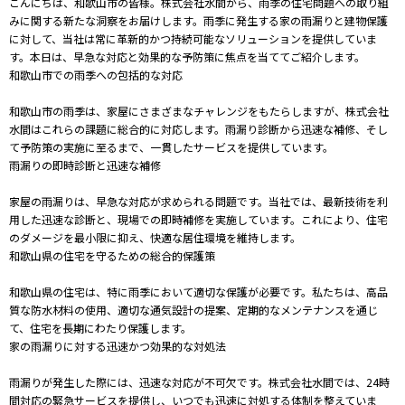
こんにちは、和歌山市の皆様。株式会社水間から、雨季の住宅問題への取り組
みに関する新たな洞察をお届けします。雨季に発生する家の雨漏りと建物保護
に対して、当社は常に革新的かつ持続可能なソリューションを提供していま
す。本日は、早急な対応と効果的な予防策に焦点を当ててご紹介します。
和歌山市での雨季への包括的な対応
和歌山市の雨季は、家屋にさまざまなチャレンジをもたらしますが、株式会社
水間はこれらの課題に総合的に対応します。雨漏り診断から迅速な補修、そし
て予防策の実施に至るまで、一貫したサービスを提供しています。
雨漏りの即時診断と迅速な補修
家屋の雨漏りは、早急な対応が求められる問題です。当社では、最新技術を利
用した迅速な診断と、現場での即時補修を実施しています。これにより、住宅
のダメージを最小限に抑え、快適な居住環境を維持します。
和歌山県の住宅を守るための総合的保護策
和歌山県の住宅は、特に雨季において適切な保護が必要です。私たちは、高品
質な防水材料の使用、適切な通気設計の提案、定期的なメンテナンスを通じ
て、住宅を長期にわたり保護します。
家の雨漏りに対する迅速かつ効果的な対処法
雨漏りが発生した際には、迅速な対応が不可欠です。株式会社水間では、24時
間対応の緊急サービスを提供し、いつでも迅速に対処する体制を整えていま