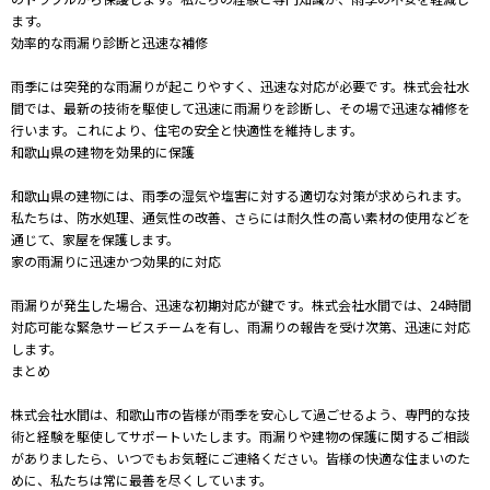
ます。
効率的な雨漏り診断と迅速な補修
雨季には突発的な雨漏りが起こりやすく、迅速な対応が必要です。株式会社水
間では、最新の技術を駆使して迅速に雨漏りを診断し、その場で迅速な補修を
行います。これにより、住宅の安全と快適性を維持します。
和歌山県の建物を効果的に保護
和歌山県の建物には、雨季の湿気や塩害に対する適切な対策が求められます。
私たちは、防水処理、通気性の改善、さらには耐久性の高い素材の使用などを
通じて、家屋を保護します。
家の雨漏りに迅速かつ効果的に対応
雨漏りが発生した場合、迅速な初期対応が鍵です。株式会社水間では、24時間
対応可能な緊急サービスチームを有し、雨漏りの報告を受け次第、迅速に対応
します。
まとめ
株式会社水間は、和歌山市の皆様が雨季を安心して過ごせるよう、専門的な技
術と経験を駆使してサポートいたします。雨漏りや建物の保護に関するご相談
がありましたら、いつでもお気軽にご連絡ください。皆様の快適な住まいのた
めに、私たちは常に最善を尽くしています。