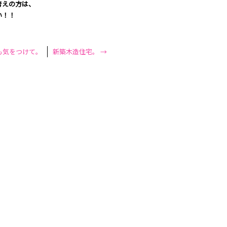
考えの方は、
い！！
も気をつけて。
新築木造住宅。
→