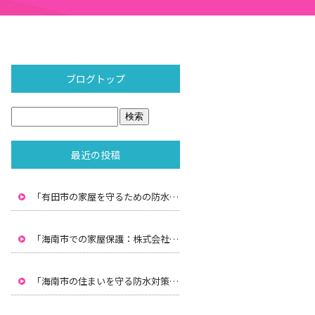
ブログトップ
最近の投稿
「有田市の家屋を守るための防水対策：株式会社水間の専門技術」
「海南市での家屋保護：株式会社水間による雨漏り防止と防水対策」
「海南市の住まいを守る防水対策：株式会社水間のプロフェッショナルサービス」