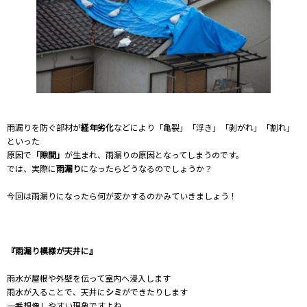
雨漏りを防ぐ部材が
経年劣化
などにより「亀裂」「浮き」「剥がれ」「割れ」
といった
原因で
「隙間」
が生まれ、雨漏りの原因となってしまうのです。
では、実際に
雨漏り
になったらどうなるのでしょうか？
今回は雨漏りになったら何が変かするのかみていきましょう！
『雨漏り模様が天井に』
雨水が屋根や外壁を伝って室内へ浸入します
雨水が入ることで、天井に
シミ
ができたりします
一番想像しやすい現象ですよね