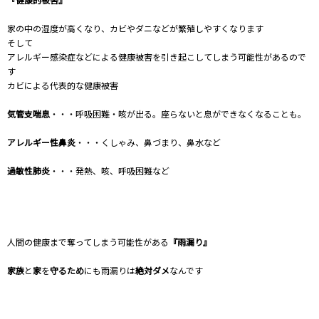
家の中の湿度が高くなり、カビやダニなどが繁殖しやすくなります
そして
アレルギー感染症などによる健康被害を引き起こしてしまう可能性があるので
す
カビによる代表的な健康被害
気管支喘息
・・・呼吸困難・咳が出る。座らないと息ができなくなることも。
アレルギー性鼻炎
・・・くしゃみ、鼻づまり、鼻水など
過敏性肺炎
・・・発熱、咳、呼吸困難など
人間の健康まで奪ってしまう可能性がある
『雨漏り』
家族
と
家
を
守るため
にも雨漏りは
絶対ダメ
なんです