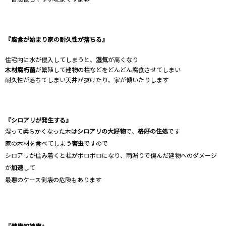
『腐食が始まり家の耐久性が落ちる』
住宅内に水が侵入してしまうと、
湿気
が高くなり
木材腐朽菌
が繁殖して建物の柱などをどんどん腐食させてしまい
耐久性が落ちてしまい天井が抜けたり、家が傾いたりします
『シロアリが発生する』
湿って柔らかくなった木は
シロアリの大好物
で、
格好の住処
です
家の木材を食べてしまう
害虫
ですので
シロアリが住み着くと柱がボロボロになり、雨漏りで傷んだ建物へのダメージ
が
加速
して
最悪のケース倒壊の危険もあります
『健康的被害』