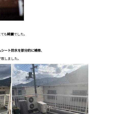
とても
綺麗
でした。
ムシート防水を部分的に補修
。
グ致しました。