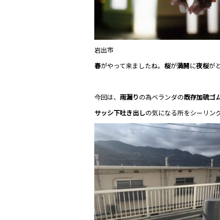
岩出市
春
がやって来ましたね。
桜
が
満開
に
夜桜
が
今回は、
雨漏り
の為ベランダの
既存加硫ゴ
サッシ下吐き出し
の気になる所をシーリン