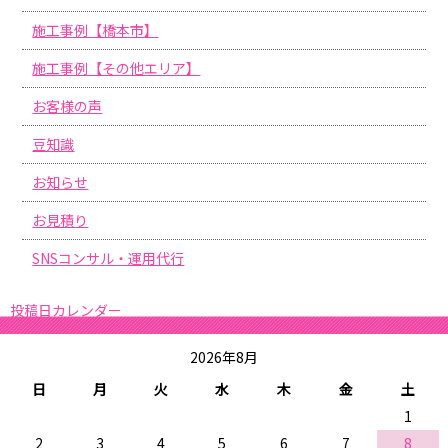
施工事例【橋本市】
施工事例【その他エリア】
お客様の声
豆知識
お知らせ
お見積り
SNSコンサル・運用代行
投稿日カレンダー
2026年8月
日
月
火
水
木
金
土
1
2
3
4
5
6
7
8