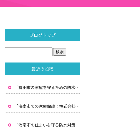
ブログトップ
最近の投稿
「有田市の家屋を守るための防水対策：株式会社水間の専門技術」
「海南市での家屋保護：株式会社水間による雨漏り防止と防水対策」
「海南市の住まいを守る防水対策：株式会社水間のプロフェッショナルサービス」