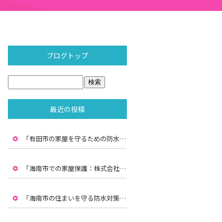
ブログトップ
最近の投稿
「有田市の家屋を守るための防水対策：株式会社水間の専門技術」
「海南市での家屋保護：株式会社水間による雨漏り防止と防水対策」
「海南市の住まいを守る防水対策：株式会社水間のプロフェッショナルサービス」