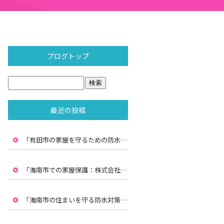
ブログトップ
最近の投稿
「有田市の家屋を守るための防水対策：株式会社水間の専門技術」
「海南市での家屋保護：株式会社水間による雨漏り防止と防水対策」
「海南市の住まいを守る防水対策：株式会社水間のプロフェッショナルサービス」