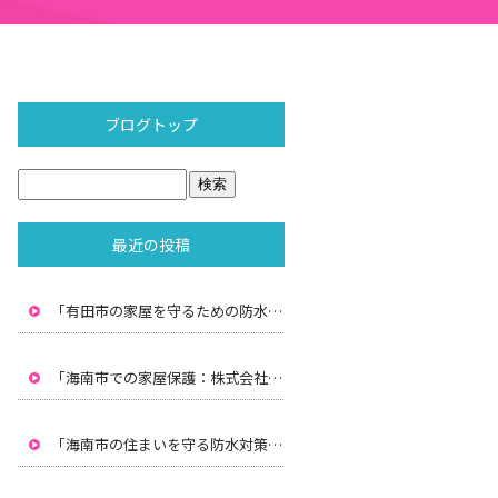
ブログトップ
最近の投稿
「有田市の家屋を守るための防水対策：株式会社水間の専門技術」
「海南市での家屋保護：株式会社水間による雨漏り防止と防水対策」
「海南市の住まいを守る防水対策：株式会社水間のプロフェッショナルサービス」