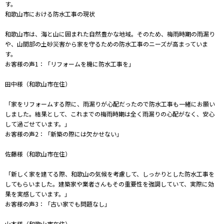
す。
和歌山市における防水工事の現状
和歌山市は、海と山に囲まれた自然豊かな地域。そのため、梅雨時期の雨漏り
や、山間部の土砂災害から家を守るための防水工事のニーズが高まっていま
す。
お客様の声1：「リフォームを機に防水工事を」
田中様（和歌山市在住）
「家をリフォームする際に、雨漏りが心配だったので防水工事も一緒にお願い
しました。結果として、これまでの梅雨時期は全く雨漏りの心配がなく、安心
して過ごせています。」
お客様の声2：「新築の際には欠かせない」
佐藤様（和歌山市在住）
「新しく家を建てる際、和歌山の気候を考慮して、しっかりとした防水工事を
してもらいました。建築家や業者さんもその重要性を強調していて、実際に効
果を実感しています。」
お客様の声3：「古い家でも問題なし」
山本様（和歌山市在住）