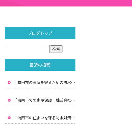
ブログトップ
最近の投稿
「有田市の家屋を守るための防水対策：株式会社水間の専門技術」
「海南市での家屋保護：株式会社水間による雨漏り防止と防水対策」
「海南市の住まいを守る防水対策：株式会社水間のプロフェッショナルサービス」