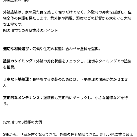
外壁塗装は、家の見た目を美しく保つだけでなく、外壁材の寿命を延ばし、住
宅全体の保護も果たします。紫外線や雨風、湿度などの影響から家を守る大切
な工程です。
紀の川市での外壁塗装のポイント
適切な材料選び
：気候や住宅の状態に合わせた塗料を選択。
塗装のタイミング
：外壁の劣化状態をチェックし、適切なタイミングでの塗装
を推奨。
丁寧な下地処理
：長持ちする塗装のためには、下地処理の徹底が欠かせませ
ん。
定期的なメンテナンス
：塗装後も定期的にチェックし、小さな補修などを行
う。
紀の川市のS様邸の実例
S様から、「家が古くなってきて、外壁の色も褪せてきた。新しい色に塗り替え