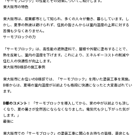
「サーモブロック」の性能とその効果についてご紹介します。
東大阪市の特色
東大阪市は、産業都市として知られ、多くの人々が働き、暮らしています。し
かし、夏季の熱波は避けられず、住民の皆さんからは室内温度の上昇に対する
苦情も少なくありません。
サーモブロックの力
「サーモブロック」は、高性能の遮熱塗料で、屋根や外壁に塗布することで、
熱を反射し、室内の温度を下げます。これにより、エネルギーコストの削減や
住む人の快適性が向上します。
東大阪市B様邸の施工事例
東大阪市にお住いのB様邸では、「サーモブロック」を用いた塗装工事を実施。
B様からは、夏場の室内温度が以前よりも格段に快適になったと大変喜ばれてい
ます。
B様のコメント：
「サーモブロックを導入してから、家の中が以前よりも涼し
くなり、夏の暑さが全然苦にならなくなりました。電気代も少し下がった気が
します。」
最後に
東大阪市での「サーモブロック」の塗装工事に関心をお持ちの皆様、是非とも