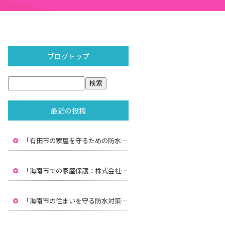
ブログトップ
最近の投稿
「有田市の家屋を守るための防水対策：株式会社水間の専門技術」
「海南市での家屋保護：株式会社水間による雨漏り防止と防水対策」
「海南市の住まいを守る防水対策：株式会社水間のプロフェッショナルサービス」