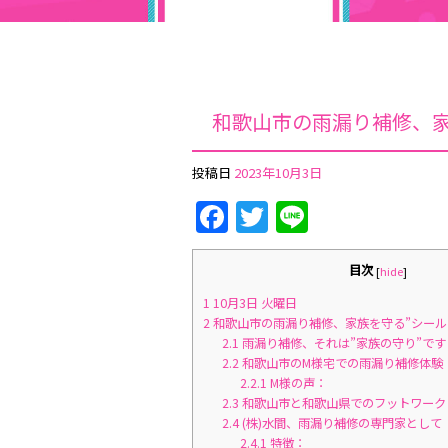
和歌山市の雨漏り補修、家
投稿日
2023年10月3日
Facebook
Twitter
Line
目次
[
hide
]
1
10月3日 火曜日
2
和歌山市の雨漏り補修、家族を守る”シール
2.1
雨漏り補修、それは”家族の守り”です
2.2
和歌山市のM様宅での雨漏り補修体験
2.2.1
M様の声：
2.3
和歌山市と和歌山県でのフットワーク
2.4
(株)水間、雨漏り補修の専門家として
2.4.1
特徴：