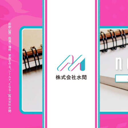
和歌山市の雨漏り補修、家族を守る”シールド”となる！|株式会社水間