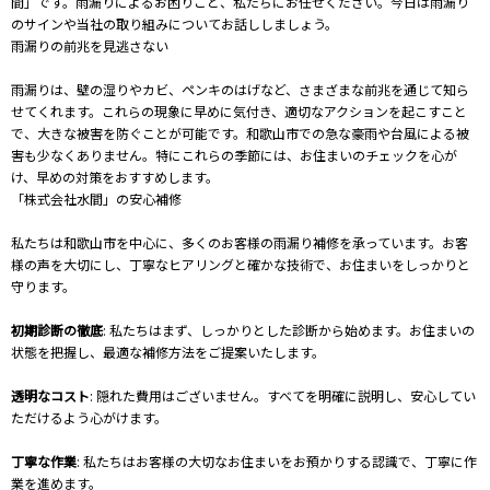
間」です。雨漏りによるお困りごと、私たちにお任せください。今日は雨漏り
のサインや当社の取り組みについてお話ししましょう。
雨漏りの前兆を見逃さない
雨漏りは、壁の湿りやカビ、ペンキのはげなど、さまざまな前兆を通じて知ら
せてくれます。これらの現象に早めに気付き、適切なアクションを起こすこと
で、大きな被害を防ぐことが可能です。和歌山市での急な豪雨や台風による被
害も少なくありません。特にこれらの季節には、お住まいのチェックを心が
け、早めの対策をおすすめします。
「株式会社水間」の安心補修
私たちは和歌山市を中心に、多くのお客様の雨漏り補修を承っています。お客
様の声を大切にし、丁寧なヒアリングと確かな技術で、お住まいをしっかりと
守ります。
初期診断の徹底
: 私たちはまず、しっかりとした診断から始めます。お住まいの
状態を把握し、最適な補修方法をご提案いたします。
透明なコスト
: 隠れた費用はございません。すべてを明確に説明し、安心してい
ただけるよう心がけます。
丁寧な作業
: 私たちはお客様の大切なお住まいをお預かりする認識で、丁寧に作
業を進めます。