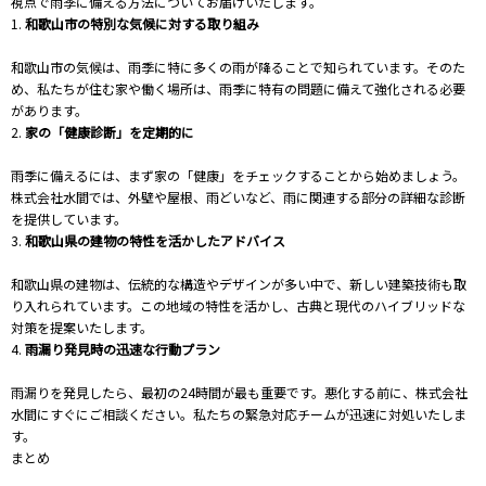
視点で雨季に備える方法についてお届けいたします。
1.
和歌山市の特別な気候に対する取り組み
和歌山市の気候は、雨季に特に多くの雨が降ることで知られています。そのた
め、私たちが住む家や働く場所は、雨季に特有の問題に備えて強化される必要
があります。
2.
家の「健康診断」を定期的に
雨季に備えるには、まず家の「健康」をチェックすることから始めましょう。
株式会社水間では、外壁や屋根、雨どいなど、雨に関連する部分の詳細な診断
を提供しています。
3.
和歌山県の建物の特性を活かしたアドバイス
和歌山県の建物は、伝統的な構造やデザインが多い中で、新しい建築技術も取
り入れられています。この地域の特性を活かし、古典と現代のハイブリッドな
対策を提案いたします。
4.
雨漏り発見時の迅速な行動プラン
雨漏りを発見したら、最初の24時間が最も重要です。悪化する前に、株式会社
水間にすぐにご相談ください。私たちの緊急対応チームが迅速に対処いたしま
す。
まとめ