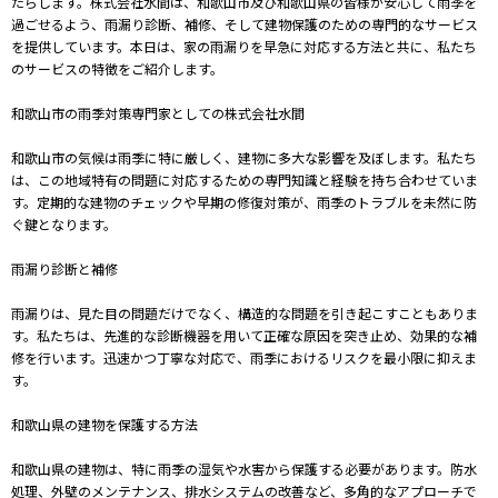
たらします。株式会社水間は、和歌山市及び和歌山県の皆様が安心して雨季を
過ごせるよう、雨漏り診断、補修、そして建物保護のための専門的なサービス
を提供しています。本日は、家の雨漏りを早急に対応する方法と共に、私たち
のサービスの特徴をご紹介します。
和歌山市の雨季対策専門家としての株式会社水間
和歌山市の気候は雨季に特に厳しく、建物に多大な影響を及ぼします。私たち
は、この地域特有の問題に対応するための専門知識と経験を持ち合わせていま
す。定期的な建物のチェックや早期の修復対策が、雨季のトラブルを未然に防
ぐ鍵となります。
雨漏り診断と補修
雨漏りは、見た目の問題だけでなく、構造的な問題を引き起こすこともありま
す。私たちは、先進的な診断機器を用いて正確な原因を突き止め、効果的な補
修を行います。迅速かつ丁寧な対応で、雨季におけるリスクを最小限に抑えま
す。
和歌山県の建物を保護する方法
和歌山県の建物は、特に雨季の湿気や水害から保護する必要があります。防水
処理、外壁のメンテナンス、排水システムの改善など、多角的なアプローチで