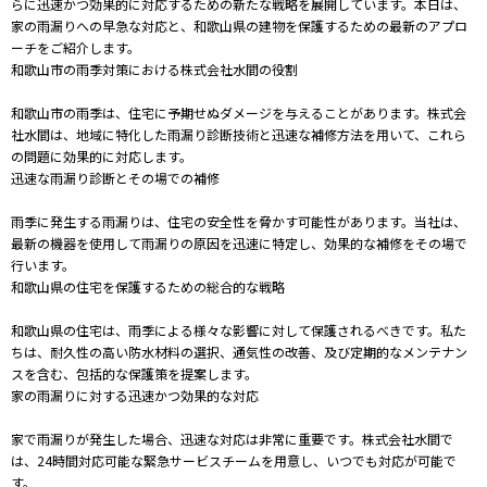
らに迅速かつ効果的に対応するための新たな戦略を展開しています。本日は、
家の雨漏りへの早急な対応と、和歌山県の建物を保護するための最新のアプロ
ーチをご紹介します。
和歌山市の雨季対策における株式会社水間の役割
和歌山市の雨季は、住宅に予期せぬダメージを与えることがあります。株式会
社水間は、地域に特化した雨漏り診断技術と迅速な補修方法を用いて、これら
の問題に効果的に対応します。
迅速な雨漏り診断とその場での補修
雨季に発生する雨漏りは、住宅の安全性を脅かす可能性があります。当社は、
最新の機器を使用して雨漏りの原因を迅速に特定し、効果的な補修をその場で
行います。
和歌山県の住宅を保護するための総合的な戦略
和歌山県の住宅は、雨季による様々な影響に対して保護されるべきです。私た
ちは、耐久性の高い防水材料の選択、通気性の改善、及び定期的なメンテナン
スを含む、包括的な保護策を提案します。
家の雨漏りに対する迅速かつ効果的な対応
家で雨漏りが発生した場合、迅速な対応は非常に重要です。株式会社水間で
は、24時間対応可能な緊急サービスチームを用意し、いつでも対応が可能で
す。