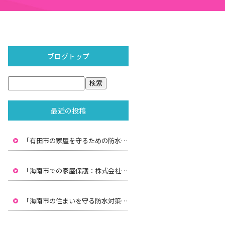
ブログトップ
最近の投稿
「有田市の家屋を守るための防水対策：株式会社水間の専門技術」
「海南市での家屋保護：株式会社水間による雨漏り防止と防水対策」
「海南市の住まいを守る防水対策：株式会社水間のプロフェッショナルサービス」