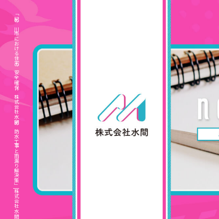
「紀の川市における住宅の安全確保：株式会社水間の防水工事と雨漏り解決策」|株式会社水間