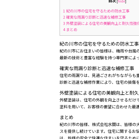
目次
[
hide
]
1
紀の川市の住宅を守るための防水工事
2
確実な雨漏り診断と迅速な補修工事
3
外壁塗装による住宅の美観向上と耐久性強
4
まとめ
紀の川市の住宅を守るための防水工事
紀の川市にお住まいの皆様は、梅雨や台風
最新の技術と豊富な経験を持つ専門家によ
確実な雨漏り診断と迅速な補修工事
住宅の雨漏りは、見過ごされがちながらも
診断と迅速な補修作業により、住宅の損傷
外壁塗装による住宅の美観向上と耐久
外壁塗装は、住宅の外観を向上させるだけ
塗料を用いて、お客様の要望に合わせた最
まとめ
紀の川市の皆様、株式会社水間は、皆様の
スを提供し続けています。住宅に関するお
は、皆様の安全で快適な住まいを守るため