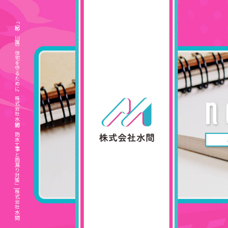
「紀の川市の住宅を守るために：株式会社水間の防水工事と雨漏り対策」|株式会社水間