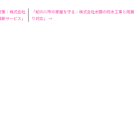
対策：株式会社
「紀の川市の家屋を守る：株式会社水間の防水工事と雨漏
最新サービス」
り対応」
→