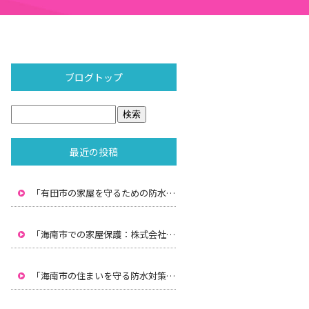
ブログトップ
最近の投稿
「有田市の家屋を守るための防水対策：株式会社水間の専門技術」
「海南市での家屋保護：株式会社水間による雨漏り防止と防水対策」
「海南市の住まいを守る防水対策：株式会社水間のプロフェッショナルサービス」