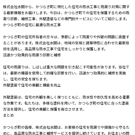
株式会社水間から、かつらぎ町に特化した住宅の防水工事と雨漏り対策に関す
る最新情報をお届けします。今日は、かつらぎ町での住宅を保護するための雨
漏り診断、補修工事、外壁塗装などの専門的サービスについてご紹介します。
かつらぎ町の住宅に最適な防水工事
かつらぎ町の住宅所有者の方々は、季節によって雨漏りや外壁の問題に直面す
ることがあります。株式会社水間は、地域の気候と建築特性に合わせた最新技
術を活用し、高品質な防水工事で住宅をしっかりと保護します。
迅速かつ効果的な雨漏り診断と補修
住宅の雨漏りは、しばしば重大な問題を引き起こす可能性があります。当社で
は、最新の機器を使用して的確な診断を行い、迅速かつ効果的に補修を実施
し、住宅の安全を保ちます。
外壁塗装で住宅の美観と機能を向上
外壁塗装は、住宅の外観を美しく保つとともに、防水性や耐久性を高める重要
な作業です。私たちは、多様な塗料を用いて、かつらぎ町の住宅に合った塗装
方法を提供し、住宅の美観と保護を両立させます。
まとめ
かつらぎ町の皆様、株式会社水間は、お客様の住宅を雨漏りや損傷から守るた
めに、高品質な防水工事と補修サービスを提供し続けています。お住まいの問