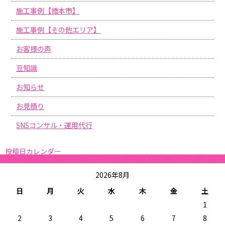
施工事例【橋本市】
施工事例【その他エリア】
お客様の声
豆知識
お知らせ
お見積り
SNSコンサル・運用代行
投稿日カレンダー
2026年8月
日
月
火
水
木
金
土
1
2
3
4
5
6
7
8