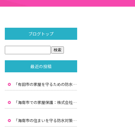
ブログトップ
最近の投稿
「有田市の家屋を守るための防水対策：株式会社水間の専門技術」
「海南市での家屋保護：株式会社水間による雨漏り防止と防水対策」
「海南市の住まいを守る防水対策：株式会社水間のプロフェッショナルサービス」