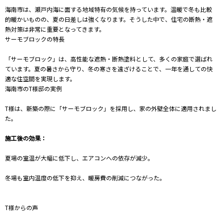
海南市は、瀬戸内海に面する地域特有の気候を持っています。温暖で冬も比較
的暖かいものの、夏の日差しは強くなります。そうした中で、住宅の断熱・遮
熱対策は非常に重要となってきます。
サーモブロックの特長
「サーモブロック」は、高性能な遮熱・断熱塗料として、多くの家庭で選ばれ
ています。夏の暑さから守り、冬の寒さを遠ざけることで、一年を通しての快
適な住空間を実現します。
海南市のT様邸の実例
T様は、新築の際に「サーモブロック」を採用し、家の外壁全体に適用されまし
た。
施工後の効果：
夏場の室温が大幅に低下し、エアコンへの依存が減少。
冬場も室内温度の低下を抑え、暖房費の削減につながった。
T様からの声