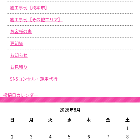
施工事例【橋本市】
施工事例【その他エリア】
お客様の声
豆知識
お知らせ
お見積り
SNSコンサル・運用代行
投稿日カレンダー
2026年8月
日
月
火
水
木
金
土
1
2
3
4
5
6
7
8