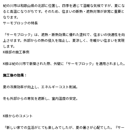
紀の川市は和歌山県の北部に位置し、四季を通じて温暖な気候ですが、夏にな
ると高温になりがちです。そのため、住まいの断熱・遮熱対策が非常に重要と
なります。
サーモブロックの特長
「サーモブロック」は、遮熱・断熱効果に優れた塗料で、住まいの快適性を向
上させます。外部からの熱の侵入を阻止し、夏涼しく、冬暖かい住まいを実現
します。
K様邸の施工事例
K様は紀の川市で新築された際、外壁に「サーモブロック」を適用されました。
施工後の効果：
夏の冷房効率が向上し、エネルギーコスト削減。
冬も外部からの寒気を遮断し、室内温度の安定。
K様からのコメント
「新しい家での生活がとても楽しみでしたが、夏の暑さが心配でした。『サー