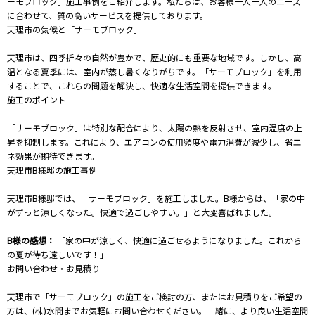
ーモブロック」施工事例をご紹介します。私たちは、お客様一人一人のニーズ
に合わせて、質の高いサービスを提供しております。
天理市の気候と「サーモブロック」
天理市は、四季折々の自然が豊かで、歴史的にも重要な地域です。しかし、高
温となる夏季には、室内が蒸し暑くなりがちです。「サーモブロック」を利用
することで、これらの問題を解決し、快適な生活空間を提供できます。
施工のポイント
「サーモブロック」は特別な配合により、太陽の熱を反射させ、室内温度の上
昇を抑制します。これにより、エアコンの使用頻度や電力消費が減少し、省エ
ネ効果が期待できます。
天理市B様邸の施工事例
天理市B様邸では、「サーモブロック」を施工しました。B様からは、「家の中
がずっと涼しくなった。快適で過ごしやすい。」と大変喜ばれました。
B様の感想：
「家の中が涼しく、快適に過ごせるようになりました。これから
の夏が待ち遠しいです！」
お問い合わせ・お見積り
天理市で「サーモブロック」の施工をご検討の方、またはお見積りをご希望の
方は、(株)水間までお気軽にお問い合わせください。一緒に、より良い生活空間