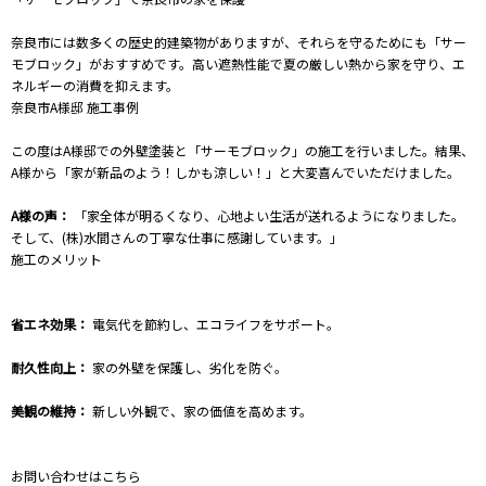
奈良市には数多くの歴史的建築物がありますが、それらを守るためにも「サー
モブロック」がおすすめです。高い遮熱性能で夏の厳しい熱から家を守り、エ
ネルギーの消費を抑えます。
奈良市A様邸 施工事例
この度はA様邸での外壁塗装と「サーモブロック」の施工を行いました。結果、
A様から「家が新品のよう！しかも涼しい！」と大変喜んでいただけました。
A様の声：
「家全体が明るくなり、心地よい生活が送れるようになりました。
そして、(株)水間さんの丁寧な仕事に感謝しています。」
施工のメリット
省エネ効果：
電気代を節約し、エコライフをサポート。
耐久性向上：
家の外壁を保護し、劣化を防ぐ。
美観の維持：
新しい外観で、家の価値を高めます。
お問い合わせはこちら