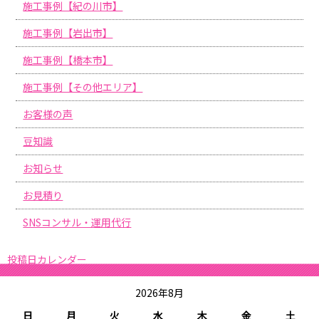
施工事例【紀の川市】
施工事例【岩出市】
施工事例【橋本市】
施工事例【その他エリア】
お客様の声
豆知識
お知らせ
お見積り
SNSコンサル・運用代行
投稿日カレンダー
2026年8月
日
月
火
水
木
金
土