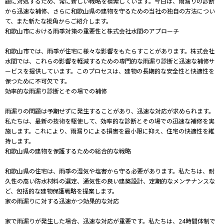
題に対処するため、常に新しい戦略を模索しています。今日は、雨漏りの診断
から迅速な補修、さらに和歌山県の建物を守るための当社の独自の方法につい
て、また新たな視角からご紹介します。
和歌山市における雨季対策の重要性と株式会社水間のアプローチ
和歌山市では、雨季が住宅に様々な影響をもたらすことがあります。株式会社
水間では、これらの影響を軽減するための専門的な雨漏り診断と迅速な補修サ
ービスを提供しています。このプロセスは、建物の長期的な安全性と快適性を
保つために不可欠です。
効率的な雨漏り診断とその場での補修
雨漏りの問題は予期せずに発生することがあり、迅速な対応が求められます。
私たちは、最新の技術を駆使して、効率的な診断とその場での迅速な補修を実
施します。これにより、雨漏りによる損害を最小限に抑え、住宅の快適性を維
持します。
和歌山県の建物を保護するための総合的な戦略
和歌山県の住宅は、雨季の湿気や塩害から守る必要があります。私たちは、耐
久性の高い防水材料の選定、通気性の良い建築設計、定期的なメンテナンスな
ど、包括的な建物保護戦略を提案します。
家の雨漏りに対する迅速かつ効果的な対応
家で雨漏りが発生した場合、迅速な対応が重要です。私たちは、24時間体制で