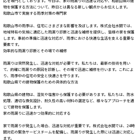
応を専門としております。今日は、家の雨漏りの迅速な対応や、和歌山県の建
物を保護する方法について、昨日とは異なる新しい観点からお伝えします。
和歌山市で実施する雨季対策の専門家
和歌山市の雨季は、住宅にさまざまな影響を及ぼします。株式会社水間では、
地域特有の気候に適応した雨漏り診断と迅速な補修を提供し、皆様の家を保護
します。事前の準備と迅速な対応が、雨季における快適な生活を支える重要な
要素です。
効率的な雨漏り診断とその場での補修
雨漏りは突然発生し、迅速な対処が必要です。私たちは、最新の技術を用い
て、的確に雨漏りの原因を診断し、その場で迅速に補修を行います。これによ
り、雨季中の住宅の安全と快適さを守ります。
和歌山県での建物保護のための具体的な方法
和歌山県の建物は、湿気や塩害から保護する必要があります。私たちは、防水
処理、適切な換気設計、耐久性の高い材料の選定など、様々なアプローチを通
じて建物を保護します。
家の雨漏りに迅速かつ効果的に対応する
家で雨漏りが発生した場合、迅速な対処が重要です。株式会社水間では、24時
間対応の緊急サービスチームを配備し、雨漏りが発生した際には迅速に対応し
ます。