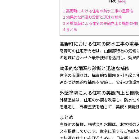
目次
[
hide
]
1
高野町における住宅の防水工事の重要性
2
効果的な雨漏り診断と迅速な補修
3
外壁塗装による住宅の美観向上と機能の強
4
まとめ
高野町における住宅の防水工事の重要
高野町の住宅所有者は、山間部特有の気候
の地域に合わせた最新技術を活用し、効果
効果的な雨漏り診断と迅速な補修
住宅の雨漏りは、構造的な問題を引き起こ
速かつ効果的な補修を実施し、安心の住環
外壁塗装による住宅の美観向上と機能
外壁塗装は、住宅の外観を改善し、防水性
を選定し、外壁塗装を通じて、美観と機能
まとめ
高野町の皆様、株式会社水間は、お客様の
スを提供しています。住宅に関するご相談
で快適な住まいを守るために、日々新しい