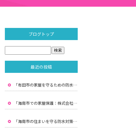
ブログトップ
最近の投稿
「有田市の家屋を守るための防水対策：株式会社水間の専門技術」
「海南市での家屋保護：株式会社水間による雨漏り防止と防水対策」
「海南市の住まいを守る防水対策：株式会社水間のプロフェッショナルサービス」