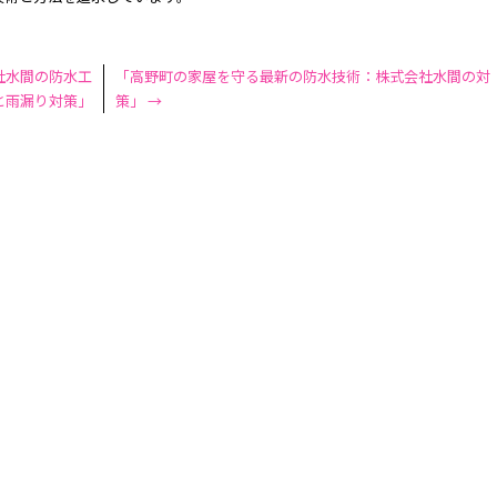
社水間の防水工
「高野町の家屋を守る最新の防水技術：株式会社水間の対
と雨漏り対策」
策」
→