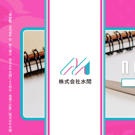
「高野町の住宅保全への取り組み：株式会社水間による防水・雨漏り対策」|株式会社水間