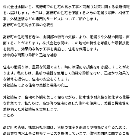
株式会社水間から、高野町での住宅の防水工事と雨漏り対策に関する最新情報
をお届けします。今日は、高野町の住宅を保護するための雨漏り診断、補修工
事、外壁塗装などの専門的サービスについてご紹介します。
高野町の住宅防水工事の必要性
高野町の住宅所有者は、山間部の特有の気候により、雨漏りや外壁の問題に直
面することがあります。株式会社水間は、この地域の特性を考慮した最新技術
を使用し、効果的な防水工事を実施し、住宅を保護します。
効率的な雨漏り診断と迅速な補修
住宅の雨漏りは、重要な問題であり、時には深刻な損傷を引き起こすことがあ
ります。私たちは、最新の機器を使用して的確な診断を行い、迅速かつ効果的
な補修を提供し、住宅の安全を守ります。
外壁塗装による住宅の美観と機能の向上
外壁塗装は、住宅の外観を美しく保ちながら、防水性や耐久性を強化する重要
な作業です。私たちは、高野町の住宅に適した塗料を使用し、美観と機能性を
兼ね備えた外壁塗装を実施します。
まとめ
高野町の皆様、株式会社水間は、皆様の住宅を雨漏りや損傷から守るために、
高品質な防水工事と補修サービスを提供しています。住宅の問題に関するご相